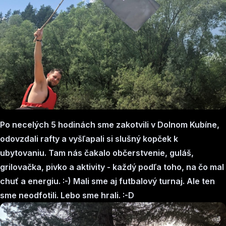
Po necelých 5 hodinách sme zakotvili v Dolnom Kubíne,
odovzdali rafty a vyšľapali si slušný kopček k
ubytovaniu. Tam nás čakalo občerstvenie, guláš,
grilovačka, pivko a aktivity - každý podľa toho, na čo mal
chuť a energiu. :-) Mali sme aj futbalový turnaj. Ale ten
sme neodfotili. Lebo sme hrali. :-D