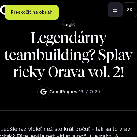
SK
Preskočiť na obsah
Insight
Legendárny
teambuilding? Splav
rieky Orava vol. 2!
GoodRequest
16. 7. 2020
Lepšie raz vidieť než sto krát počuť - tak sa to vraví
však? Ešte lepšie než vidieť a počuť je zažiť. A