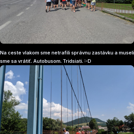
Na ceste vlakom sme netrafili správnu zastávku a museli
sme sa vrátiť. Autobusom. Tridsiati. :-D