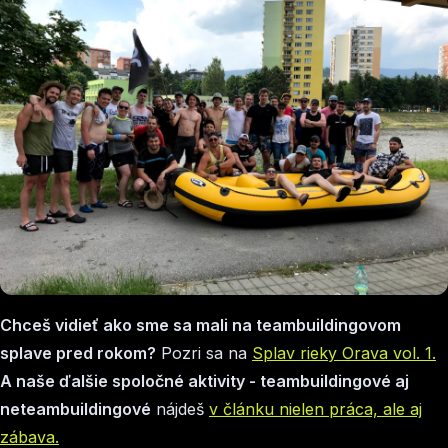
Chceš vidieť ako sme sa mali na teambuildingovom
splave pred rokom?
Pozri sa na
Splav rieky Orava vol. 1.
A naše ďalšie spoločné aktivity - teambuildingové aj
neteambuildingové
nájdeš
v článku nielen práca, ale aj
zábava.