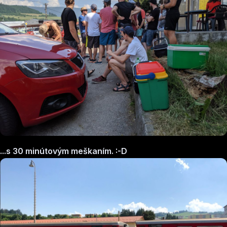
...s 30 minútovým meškaním. :-D