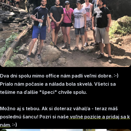
Dva dni spolu mimo office nám padli veľmi dobre. :-)
Prialo nám počasie a nálada bola skvelá. Všetci sa
tešíme na ďalšie "špeci" chvíle spolu.
Možno aj s tebou. Ak si doteraz váhal/a - teraz máš
poslednú šancu! Pozri si naše
voľné pozície a pridaj sa k
nám
. :-)