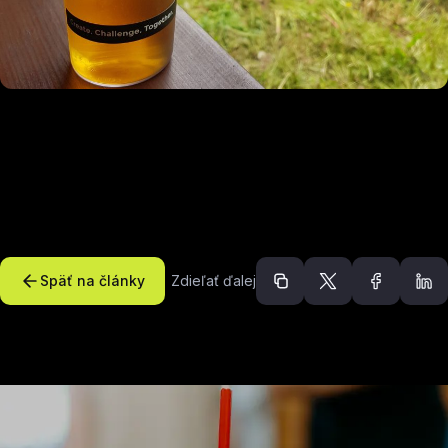
Späť na články
Zdieľať ďalej
Odporúčané článk