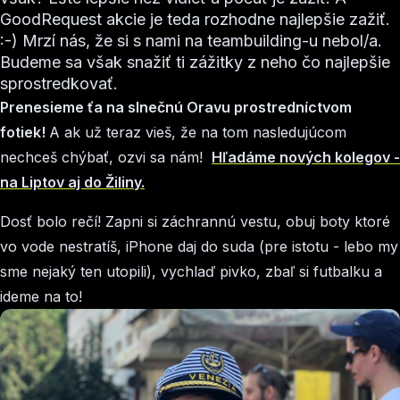
GoodRequest akcie je teda rozhodne najlepšie zažiť.
:-) Mrzí nás, že si s nami na teambuilding-u nebol/a.
Budeme sa však snažiť ti zážitky z neho čo najlepšie
sprostredkovať.
Prenesieme ťa na slnečnú Oravu prostredníctvom
fotiek!
A ak už teraz vieš, že na tom nasledujúcom
nechceš chýbať, ozvi sa nám!
Hľadáme nových kolegov -
na Liptov aj do Žiliny.
Dosť bolo rečí! Zapni si záchrannú vestu, obuj boty ktoré
vo vode nestratíš, iPhone daj do suda (pre istotu - lebo my
sme nejaký ten utopili), vychlaď pivko, zbaľ si futbalku a
ideme na to!