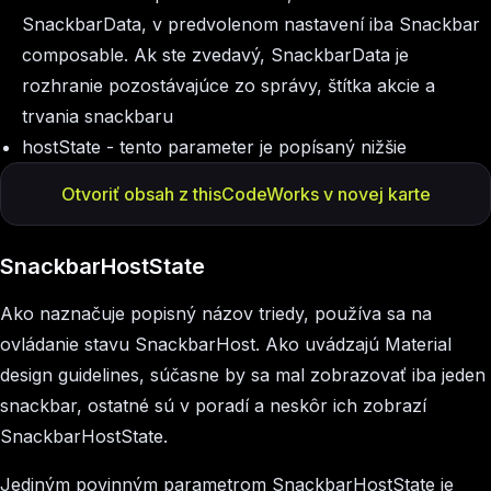
SnackbarData, v predvolenom nastavení iba Snackbar
composable. Ak ste zvedavý, SnackbarData je
rozhranie pozostávajúce zo správy, štítka akcie a
trvania snackbaru
hostState
- tento parameter je popísaný nižšie
Otvoriť obsah z thisCodeWorks v novej karte
SnackbarHostState
Ako naznačuje popisný názov triedy, používa sa na
ovládanie stavu SnackbarHost. Ako uvádzajú Material
design guidelines, súčasne by sa mal zobrazovať iba jeden
snackbar, ostatné sú v poradí a neskôr ich zobrazí
SnackbarHostState.
Jediným povinným parametrom SnackbarHostState je