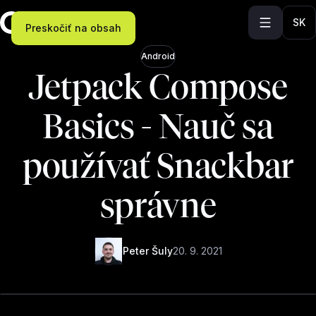
SK
Preskočiť na obsah
Android
Jetpack Compose
Basics - Nauč sa
používať Snackbar
správne
Peter Šuly
20. 9. 2021