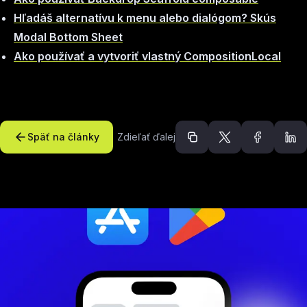
Hľadáš alternatívu k menu alebo dialógom? Skús
Modal Bottom Sheet
Ako používať a vytvoriť vlastný CompositionLocal
Späť na články
Zdieľať ďalej
Odporúčané článk