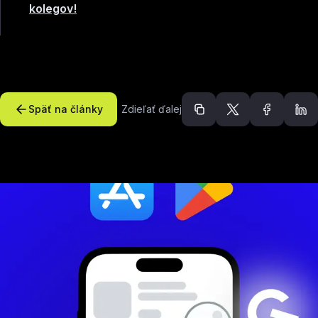
kolegov!
Späť na články
Zdieľať ďalej
Odporúčané článk