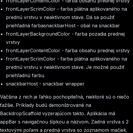
frontLayerContentColor - farba obsahu prednej vrstvy
frontLayerScrimColor - farba plátna aplikovaného na
prednú vrstvu v neaktívnom stave. Dá sa použiť
priehľadná farbasnackbarHost - obal na snackbar
frontLayerBackgroundColor
- farba pozadia prednej
vrstvy
frontLayerContentColor
- farba obsahu prednej vrstvy
frontLayerScrimColor
- farba plátna aplikovaného na
prednú vrstvu v neaktívnom stave. Je možné použiť
priehľadnú farbu
snackbarHost
- snackbar wrapper
Väčšina z nich je ľahko pochopiteľná, niektoré sú o niečo
ťažšie. Príklady budú demonštrované na
BackdropScaffold vyzerajúcom takto. Aplikácia má
appBar s navigačnou šípkou a názvom. Zadná vrstva s 2
textovými poľami a predná vrstva so zoznamom mačiek.