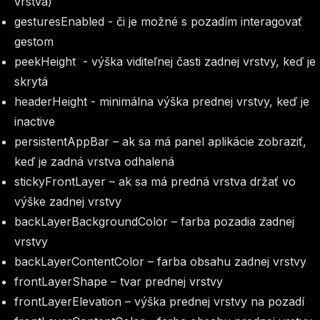
vrstva)
gesturesEnabled
- či je možné s pozadím interagovať
gestom
peekHeight
- výška viditeľnej časti zadnej vrstvy, keď je
skrytá
headerHeight
- minimálna výška prednej vrstvy, keď je
inactive
persistentAppBar – ak sa má panel aplikácie zobraziť,
keď je zadná vrstva odhalená
stickyFrontLayer
– ak sa má predná vrstva držať vo
výške zadnej vrstvy
backLayerBackgroundColor – farba pozadia zadnej
vrstvy
backLayerContentColor – farba obsahu zadnej vrstvy
frontLayerShape – tvar prednej vrstvy
frontLayerElevation – výška prednej vrstvy na pozadí