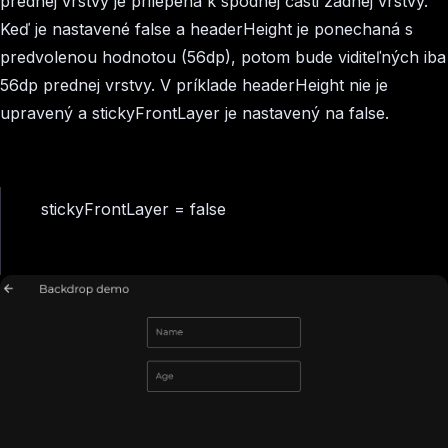
prednej vrstvy je prilepená k spodnej časti zadnej vrstvy.
Keď je nastavené false a headerHeight je ponechaná s
predvolenou hodnotou (56dp), potom bude viditeľných iba
56dp prednej vrstvy. V príklade headerHeight nie je
upravený a stickyFrontLayer je nastavený na false.
stickyFrontLayer = false