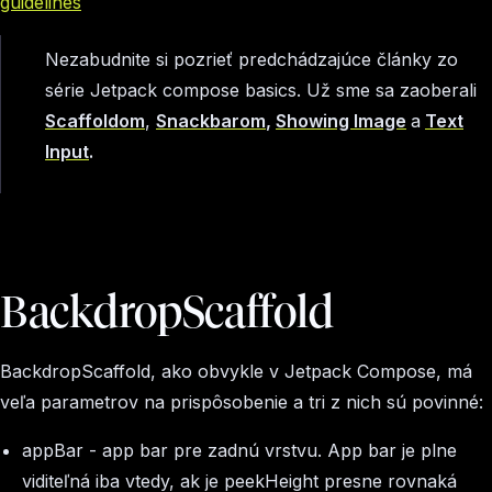
guidelines
Nezabudnite si pozrieť predchádzajúce články zo
série Jetpack compose basics. Už sme sa zaoberali
Scaffoldom
,
Snackbarom
,
Showing Image
a
Text
Input
.
BackdropScaffold
BackdropScaffold, ako obvykle v Jetpack Compose, má
veľa parametrov na prispôsobenie a tri z nich sú povinné:
appBar - app bar pre zadnú vrstvu. App bar je plne
viditeľná iba vtedy, ak je
peekHeight
presne rovnaká