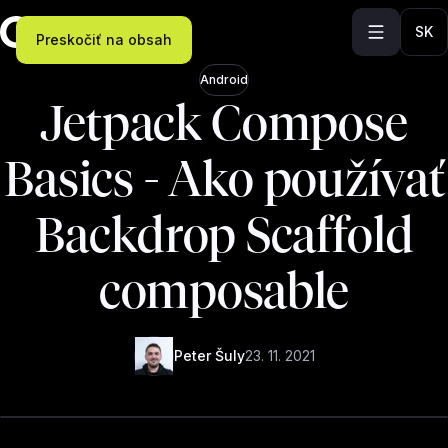
SK
Preskočiť na obsah
Android
Jetpack Compose
Basics - Ako používať
Backdrop Scaffold
composable
Peter Šuly
23. 11. 2021