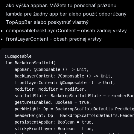
ako výška appbar. Môžete tu ponechať prázdnu
lambda pre žiadny app bar alebo použiť odporúčaný
TopAppBar alebo poskytnúť vlastný
composablebackLayerContent – obsah zadnej vrstvy
frontLayerContent – obsah prednej vrstvy
@Composable

fun BackdropScaffold(

    appBar: @Composable () -> Unit,

    backLayerContent: @Composable () -> Unit,

    frontLayerContent: @Composable () -> Unit,

    modifier: Modifier = Modifier,

    scaffoldState: BackdropScaffoldState = rememberBac
    gesturesEnabled: Boolean = true,

    peekHeight: Dp = BackdropScaffoldDefaults.PeekHeig
    headerHeight: Dp = BackdropScaffoldDefaults.Header
    persistentAppBar: Boolean = true,

    stickyFrontLayer: Boolean = true,
