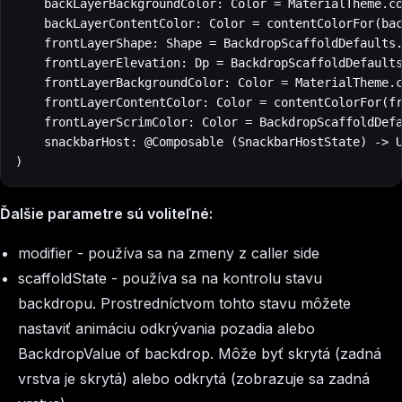
    backLayerBackgroundColor: Color = MaterialTheme.co
    backLayerContentColor: Color = contentColorFor(bac
    frontLayerShape: Shape = BackdropScaffoldDefaults.
    frontLayerElevation: Dp = BackdropScaffoldDefaults
    frontLayerBackgroundColor: Color = MaterialTheme.c
    frontLayerContentColor: Color = contentColorFor(fr
    frontLayerScrimColor: Color = BackdropScaffoldDefa
    snackbarHost: @Composable (SnackbarHostState) -> U
)
Ďalšie parametre sú voliteľné:
modifier - používa sa na zmeny z caller side
scaffoldState - používa sa na kontrolu stavu
backdropu. Prostredníctvom tohto stavu môžete
nastaviť animáciu odkrývania pozadia alebo
BackdropValue of backdrop. Môže byť skrytá (zadná
vrstva je skrytá) alebo odkrytá (zobrazuje sa zadná