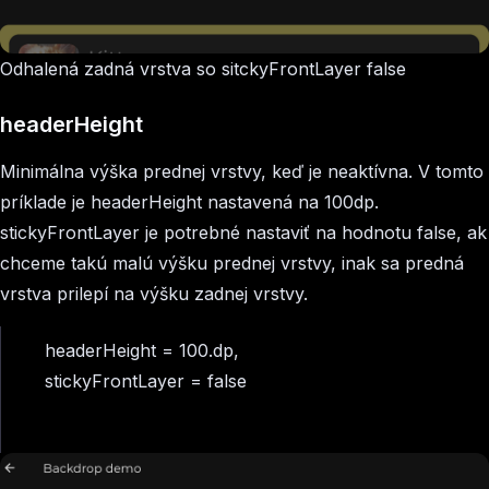
Odhalená zadná vrstva so sitckyFrontLayer false
headerHeight
Minimálna výška prednej vrstvy, keď je neaktívna. V tomto
príklade je headerHeight nastavená na 100dp.
stickyFrontLayer je potrebné nastaviť na hodnotu false, ak
chceme takú malú výšku prednej vrstvy, inak sa predná
vrstva prilepí na výšku zadnej vrstvy.
headerHeight = 100.dp,
stickyFrontLayer = false