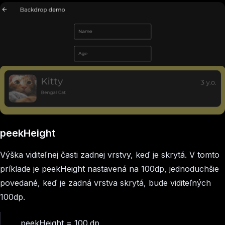
peekHeight
Výška viditeľnej časti zadnej vrstvy, keď je skrytá. V tomto
príklade je peekHeight nastavená na 100dp, jednoduchšie
povedané, keď je zadná vrstva skrytá, bude viditeľných
100dp.
peekHeight = 100.dp