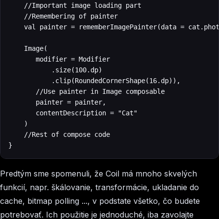
    //Important image loading part

    //Remembering of painter

    val painter = rememberImagePainter(data = cat.phot
    Image(

       modifier = Modifier

           .size(100.dp)

           .clip(RoundedCornerShape(16.dp)),

       //Use painter in Image composable

       painter = painter,

       contentDescription = "Cat"

    )

    //Rest of compose code

}
Predtým sme spomenuli, že Coil má mnoho skvelých
funkcií, napr. škálovanie, transformácie, ukladanie do
cache, bitmap polling ..., v podstate všetko, čo budete
potrebovať. Ich použitie je jednoduché, iba zavolajte