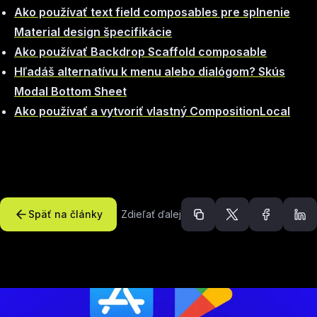
Ako používať text field composables pre splnenie
Material design špecifikácie
Ako používať Backdrop Scaffold composable
Hľadáš alternatívu k menu alebo dialógom? Skús
Modal Bottom Sheet
Ako používať a vytvoriť vlastný CompositionLocal
Späť na články
Zdieľať ďalej
Odporúčané článk