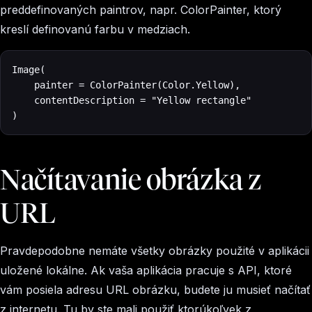
preddefinovaných paintrov, napr. ColorPainter, ktorý
kreslí definovanú farbu v medziach.
Image(

    painter = ColorPainter(Color.Yellow), 

    contentDescription = "Yellow rectangle"

)
Načítavanie obrázka z
URL
Pravdepodobne nemáte všetky obrázky použité v aplikácii
uložené lokálne. Ak vaša aplikácia pracuje s API, ktoré
vám posiela adresu URL obrázku, budete ju musieť načítať
z internetu. Tu by ste mali použiť ktorúkoľvek z