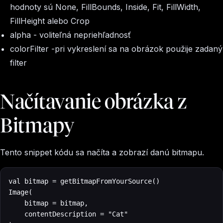
hodnoty sú None, FillBounds, Inside, Fit, FillWidth,
FillHeight alebo Crop
alpha
- voliteľná nepriehľadnosť
colorFilter
-pri vykreslení sa na obrázok použije zadaný
filter
Načítavanie obrázka z
Bitmapy
Tento snippet kódu sa načíta a zobrazí danú bitmapu.
val bitmap = getBitmapFromYourSource()

Image(

    bitmap = bitmap, 

    contentDescription = "Cat"
