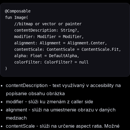
@Composable

fun Image(

    //bitmap or vector or painter

    contentDescription: String?,

    modifier: Modifier = Modifier,

    alignment: Alignment = Alignment.Center,

    contentScale: ContentScale = ContentScale.Fit,

    alpha: Float = DefaultAlpha,

    colorFilter: ColorFilter? = null

)
contentDescription
- text využívaný v accesibility na
popísanie obsahu obrázka
modifier
- slúži ku zmenám z caller side
alignment
- slúži na umiestnenie obrazu v daných
medziach
contentScale
- slúži na určenie aspect ratia. Možné