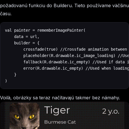
požadovanú funkciu do Builderu. Tieto používame väčšinu
času.
val painter = rememberImagePainter(

    data = url,

    builder = {

        crossfade(true) //Crossfade animation between 
        placeholder(R.drawable.ic_image_loading) //Use
        fallback(R.drawable.ic_empty) //Used if data i
        error(R.drawable.ic_empty) //Used when loading
    }

)
Voilà, obrázky sa teraz načítavajú takmer bez námahy.