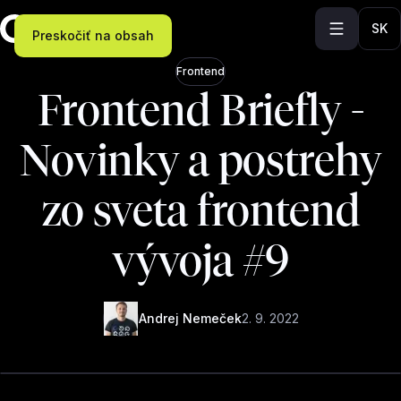
SK
Preskočiť na obsah
Frontend
Frontend Briefly -
Novinky a postrehy
zo sveta frontend
vývoja #9
Andrej Nemeček
2. 9. 2022