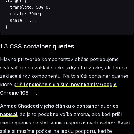
.target {

  translate: 50% 0;

  rotate: 30deg;

  scale: 1.2;

}
1.3 CSS container queries
Hlavne pri tvorbe komponentov občas potrebujeme
štýlovať nie na základe celej šírky obrazovky, ale len na
základe šírky komponentu. Na to slúži container queries
ktoré
prišli spoločne s ďalšími novinkami v Google
Chrome 105
🎉 .
Ahmad Shadeed v jeho článku o container queries
napísal
, že je to podobne veľká zmena, ako keď prišli
media queries na štýlovanie responzívnych webov. Avšak
stále si musíme počkať na lepšiu podporu, keďže