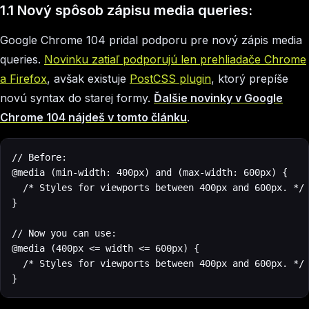
1.1 Nový spôsob zápisu media queries:
Google Chrome 104 pridal podporu pre nový zápis media
queries.
Novinku zatiaľ podporujú len prehliadače Chrome
a Firefox
, avšak existuje
PostCSS plugin
, ktorý prepíše
novú syntax do starej formy.
Ďalšie novinky v Google
Chrome 104 nájdeš v tomto článku
.
// Before:

@media (min-width: 400px) and (max-width: 600px) {

  /* Styles for viewports between 400px and 600px. */

}

// Now you can use:

@media (400px <= width <= 600px) {

  /* Styles for viewports between 400px and 600px. */

}