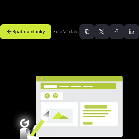
Späť na články
Zdieľať ďalej
Odporúčané článk