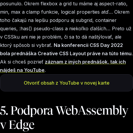
posunulo. Okrem flexbox a grid tu máme aj aspect-ratio,
min, max a clamp funkcie, logical properties atď… Okrem
toho čakajú na lepšiu podporu aj subgrid, container
queries, :has() pseudo-class a niekoľko ďalších… Preto už
v CSSku ani nie je problém, či sa to dá naštýlovať, ale
ktorý spôsob si vybrať.
Na konferencii CSS Day 2022
bola prednáška Creative CSS Layout práve na túto tému
.
Ak si chceš pozrieť
záznam z iných prednášok, tak ich
nájdeš na YouTube
.
Otvoriť obsah z YouTube v novej karte
5. Podpora WebAssembly
v Edge