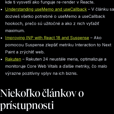
kde ti vysvetlí ako funguje re-render v Reacte.
Understanding useMemo and useCallback
– V článku sa
dozvieš všetko potrebné o useMemo a useCallback
hookoch, prečo sú užitočné a ako z nich vyťažiť
maximum.
Improving INP with React 18 and Suspense
– Ako
pomocou Suspense zlepšiť metriku Interaction to Next
Paint a zrýchliť web.
Rakuten
– Rakuten 24 neustále meria, optimalizuje a
monitoruje Core Web Vitals a ďalšie metriky, čo malo
výrazne pozitívny vplyv na ich biznis.
Niekoľko článkov o
prístupnosti