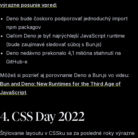
výrazne posunie vpred:
Deno bude čoskoro podporovať jednoduchý import
npm packagov
Cieľom Deno je byť najrýchlejší JavaScript runtime
(bude zaujímavé sledovať súboj s Bun.js)
Deno nedávno prekonalo 4,1 milióna stiahnutí na
GitHub-e
Môžeš si pozrieť aj porovnanie Deno a Bun.js vo videu:
Bun and Deno: New Runtimes for the Third Age of
JavaScript
.
4. CSS Day 2022
Štýlovanie layoutu v CSSku sa za posledné roky výrazne