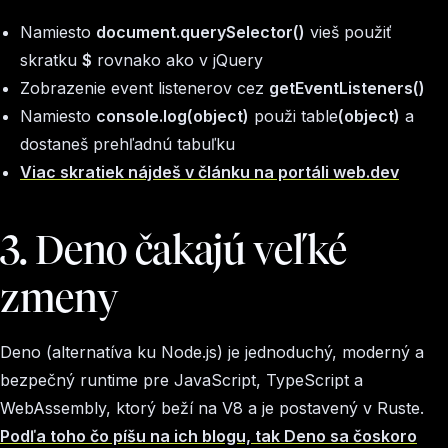
Namiesto
document.querySelector()
vieš použiť
skratku
$
rovnako ako v jQuery
Zobrazenie event listenerov cez
getEventListeners()
Namiesto
console.log(object)
použi table
(object)
a
dostaneš prehľadnú tabuľku
Viac skratiek nájdeš v článku na portáli web.dev
3. Deno čakajú veľké
zmeny
Deno (alternatíva ku Node.js) je jednoduchý, moderný a
bezpečný runtime pre JavaScript, TypeScript a
WebAssembly, ktorý beží na V8 a je postavený v Ruste.
Podľa toho čo píšu na ich blogu, tak Deno sa čoskoro