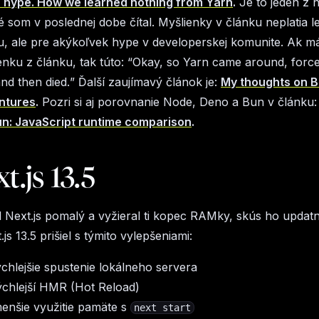
 hype. How we learned nothing from Yarn
.
Je to jeden z n
é som v poslednej dobe čítal. Myšlienky v článku neplatia 
, ale pre akýkoľvek hype v developerskej komunite. Ak m
nku z článku, tak túto: “
Okay, so Yarn came around, forc
and then died.
” Ďalší zaujímavý článok je:
My thoughts on 
ntures
.
Pozri si aj porovnanie Node, Deno a Bun v článku
un: JavaScript runtime comparison
.
t.js 13.5
al Next.js pomalý a vyžieral ti kopec RAMky, skús ho upda
.js 13.5 prišiel s týmito vylepšeniami:
chlejšie spustenie lokálneho servera
chlejší HMR (Hot Reload)
nšie využitie pamäte s
next start