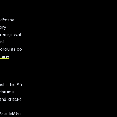
edčasne
ory
premigrovať
ní
porou až do
 .env
stredia. Sú
 dátumu
né kritické
zácie. Môžu