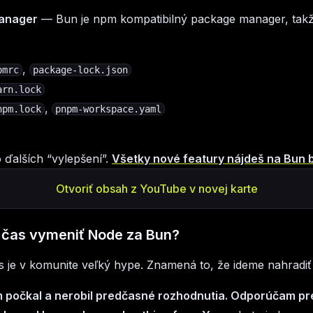
anager
— Bun je npm kompatibilný package manager, takž
,
pmrc
package-lock.json
arn.lock
,
npm.lock
pnpm-workspace.yaml
ďalších “vylepšení”.
Všetky nové featury nájdeš na Bun 
Otvoriť obsah z YouTube v novej karte
el čas vymeniť Node za Bun?
s je v komunite veľký hype. Znamená to, že ideme nahradiť
m počkal a nerobil predčasné rozhodnutia. Odporúčam pr