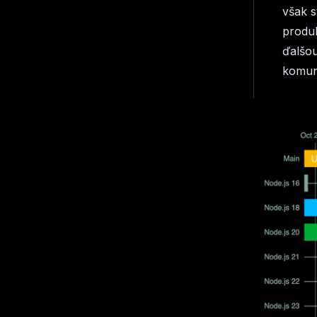
však s
produk
ďalšou
komuni