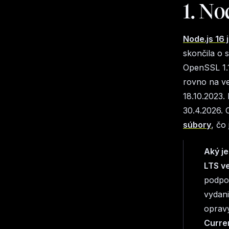
1. No
Node.js 16 
skončila o
OpenSSL 1.1
rovno na ve
18.10.2023.
30.4.2026.
súbory
, čo
Aký je
LTS v
podpo
vydani
opravy
Curre