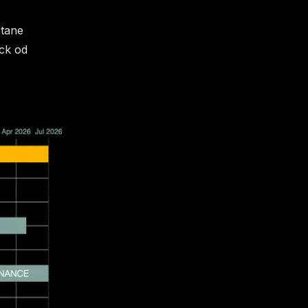
stane
ack od