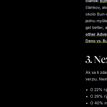
článok:
Bun
článkov, ak
okolo Bun-u
jednu myšlie
get better, 
other Adve
Deno vs. B
3. Nex
Ak sa ti zd
verziu. Next
O 22% rý
O 29% rý
O 40% me