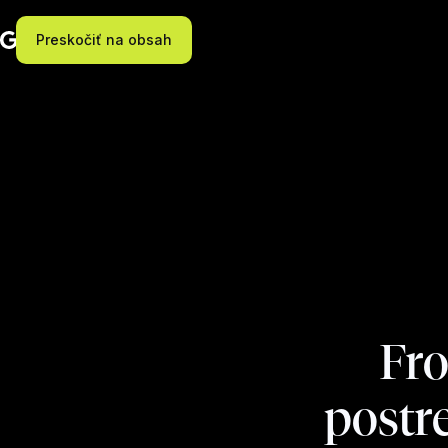
Preskočiť na obsah
Fro
postr