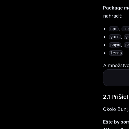
Package m
nahradiť:
,
npm
.n
,
yarn
y
,
pnpm
p
lerna
A množstvo 
2.1 Priši
Okolo Bun.j
Ešte by so