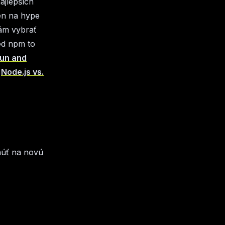
ajlepších
len na hype
ám vybrať
ed npm to
Bun and
:
Node.js vs.
tnúť na novú