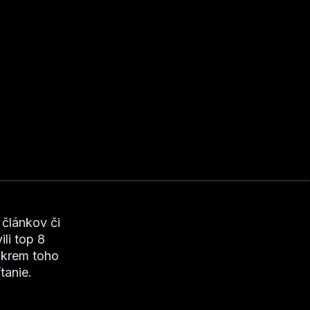
 článkov či
li top 8
Okrem toho
tanie.