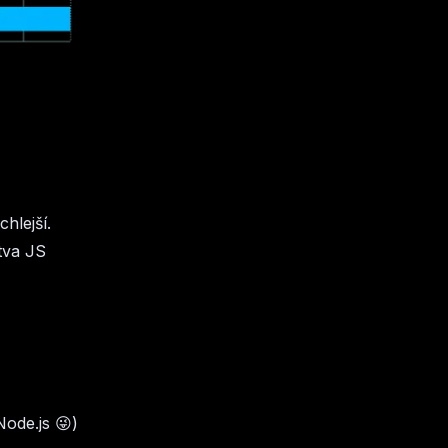
hlejší.
tva JS
ode.js 😜)