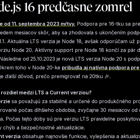
de.js 16 predčasne zomrel
je od 11. septembra 2023 mŕtvy.
Podpora pre 16-tku sa pr
 sedem mesiacov skôr, aby sa zhodovala s ukončením podp
.1. Aktuálna LTS verzia je Node 18, avšak odporúčam už 
rziu Node 20. Aktívny support pre Node 18 končí za pár d
 Následne od 25.10.2023 je nová LTS verzia Node 20 s pod
 Okrem toho v Node 20-ke
pribudla aj natívna podpora pre
 je ďalší dôvod, prečo premigrovať na 20tku 🎉.
 rozdiel medzi LTS a Current verziou?
erzie
sa považujú za stabilné a určené do produkčného pro
rované počas dlhšieho obdobia, zvyčajne 30 mesiacov od
a. Počas tejto doby sú pre verziu LTS pravidelne poskytova
 chýb a bezpečnostné aktualizácie.
nt verzia
obsahuje najnovšie funkcie, vylepšenia a aktuali