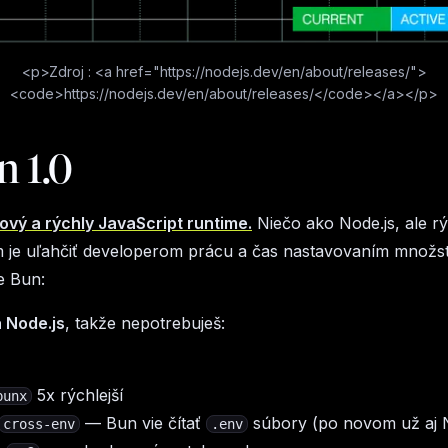
<p>Zdroj : <a href="https://nodejs.dev/en/about/releases/">
<code>https://nodejs.dev/en/about/releases/</code></a></p>
n 1.0
nový a rýchly JavaScript runtime.
Niečo ako Node.js, ale rýc
m je uľahčiť developerom prácu a čas nastavovaním množs
e Bun:
 Node.js
, takže nepotrebuješ:
5x rýchlejší
bunx
— Bun vie čítať
súbory (po novom už aj N
cross-env
.env