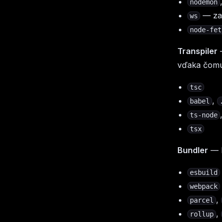
nodemon
— za
ws
node-fet
Transpiler
—
vďaka čomu 
tsc
,
babel
ts-node
tsx
Bundler
— B
esbuild
webpack
,
parcel
,
rollup