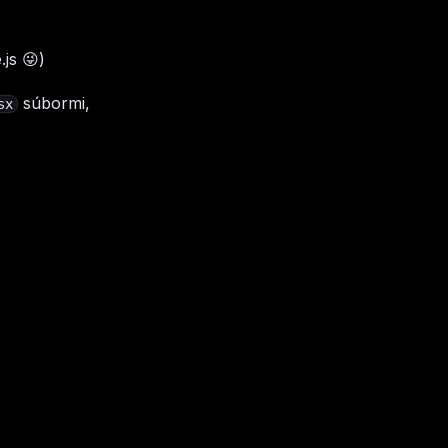
js 😜)
súbormi,
sx