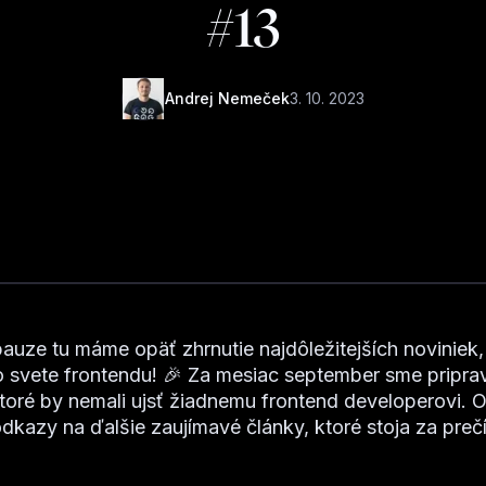
#13
Andrej Nemeček
3. 10. 2023
pauze tu máme opäť zhrnutie najdôležitejších noviniek,
 svete frontendu! 🎉 Za mesiac september sme pripravi
ktoré by nemali ujsť žiadnemu frontend developerovi. 
odkazy na ďalšie zaujímavé články, ktoré stoja za prečí