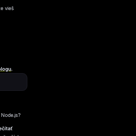
e vieš
blogu
.
 Node.js?
ečítať