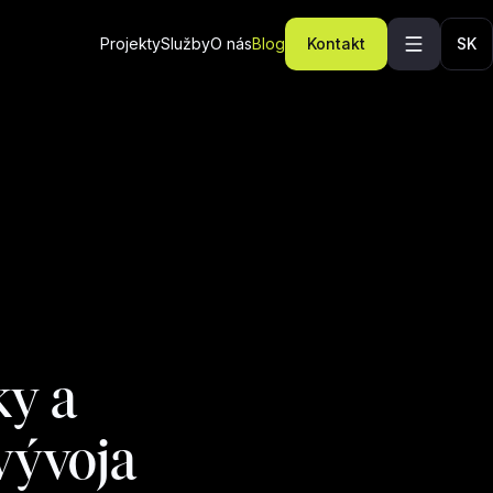
Projekty
Služby
O nás
Blog
Kontakt
SK
ky a
vývoja