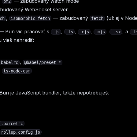
,
— zabudovaný watch mode
pm2
budovaný WebSocket server
,
— zabudovaný
(už aj v Node.
ch
isomorphic-fetch
fetch
 Bun vie pracovať s
,
,
,
,
, a
.js
.ts
.cjs
.mjs
.jsx
.t
vieš nahradiť:
,
.babelrc
@babel/preset-*
,
ts-node-esm
un je JavaScript bundler, takže nepotrebuješ:
.parcelrc
rollup.config.js