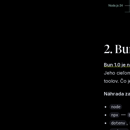
2. Bu
Bun 1.0 je 
Jeho cieľo
toolov. Čo j
Náhrada za
node
—
npx
,
dotenv