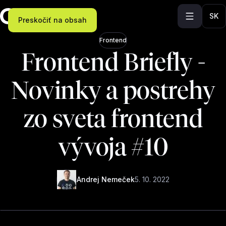
SK
Preskočiť na obsah
Frontend
Frontend Briefly -
Novinky a postrehy
zo sveta frontend
vývoja #10
Andrej Nemeček
5. 10. 2022