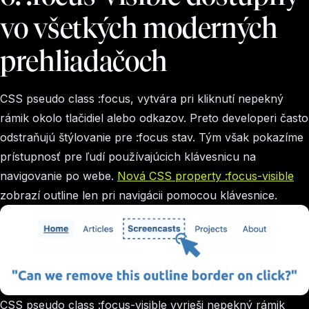
vo všetkých moderných
prehliadačoch
CSS pseudo class :focus, vytvára pri kliknutí nepekný
rámik okolo tlačidiel alebo odkazov. Preto developeri často
odstraňujú štýlovanie pre :focus stav. Tým však pokazíme
prístupnosť pre ľudí používajúcich klávesnicu na
navigovanie po webe.
Nová CSS property :focus-visible
zobrazí outline len pri navigácii pomocou klávesnice.
CSS pseudo class :focus-visible vyrieši nepekný rámik