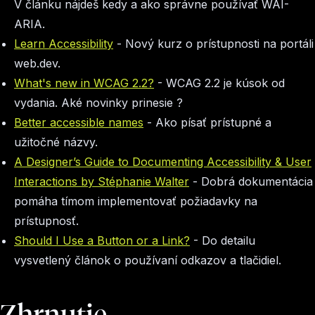
V článku nájdeš kedy a ako správne používať WAI-
ARIA.
Learn Accessibility
- Nový kurz o prístupnosti na portáli
web.dev.
What's new in WCAG 2.2?
- WCAG 2.2 je kúsok od
vydania. Aké novinky prinesie ?
Better accessible names
- Ako písať prístupné a
užitočné názvy.
A Designer’s Guide to Documenting Accessibility & User
Interactions by Stéphanie Walter
- Dobrá dokumentácia
pomáha tímom implementovať požiadavky na
prístupnosť.
Should I Use a Button or a Link?
- Do detailu
vysvetlený článok o používaní odkazov a tlačidiel.
Zhrnutie