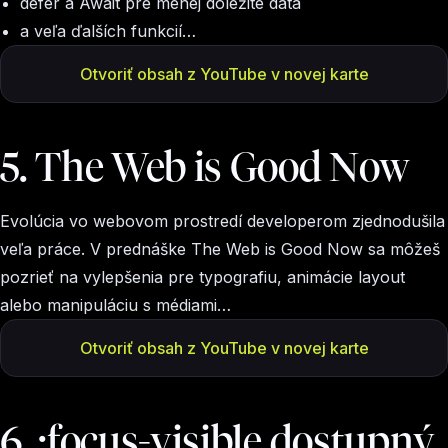
defer a Await pre menej dôležité dáta
a veľa ďalších funkcií…
Otvoriť obsah z YouTube v novej karte
5. The Web is Good Now
Evolúcia vo webovom prostredí developerom zjednodušila
veľa práce. V prednáške The Web is Good Now sa môžeš
pozrieť na vylepšenia pre typografiu, animácie layout
alebo manipuláciu s médiami…
Otvoriť obsah z YouTube v novej karte
6. :focus-visible dostupný