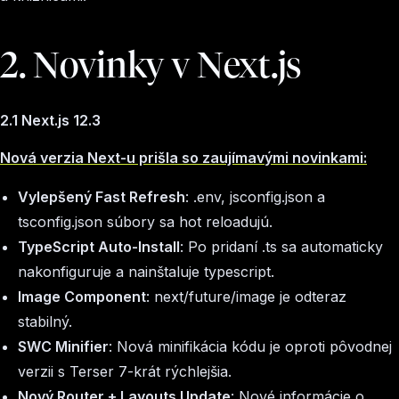
2. Novinky v Next.js
2.1 Next.js 12.3
Nová verzia Next-u prišla so zaujímavými novinkami:
Vylepšený Fast Refresh
: .env, jsconfig.json a
tsconfig.json súbory sa hot reloadujú.
TypeScript Auto-Install
: Po pridaní .ts sa automaticky
nakonfiguruje a nainštaluje typescript.
Image Component
: next/future/image je odteraz
stabilný.
SWC Minifier
: Nová minifikácia kódu je oproti pôvodnej
verzii s Terser 7-krát rýchlejšia.
Nový Router + Layouts Update
: Nové informácie o