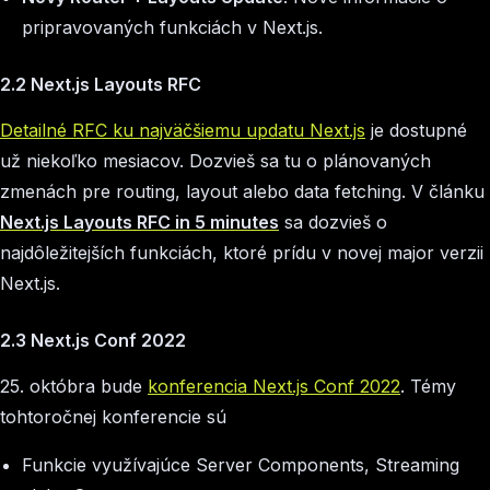
pripravovaných funkciách v Next.js.
2.2 Next.js Layouts RFC
Detailné RFC ku najväčšiemu updatu Next.js
je dostupné
už niekoľko mesiacov. Dozvieš sa tu o plánovaných
zmenách pre routing, layout alebo data fetching. V článku
Next.js Layouts RFC in 5 minutes
sa dozvieš o
najdôležitejších funkciách, ktoré prídu v novej major verzii
Next.js.
2.3 Next.js Conf 2022
25. októbra bude
konferencia Next.js Conf 2022
. Témy
tohtoročnej konferencie sú
Funkcie využívajúce Server Components, Streaming