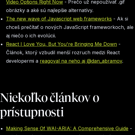
Video Options Right Now
- Prečo už nepoužívať .gif
obrázky a aké sú najlepšie alternatívy.
The new wave of Javascript web frameworks
- Ak si
chceš prečítať o nových JavaScript frameworkoch, ale
aj niečo o ich evolúcii.
React I Love You, But You're Bringing Me Down
-
Článok, ktorý vzbudil menší rozruch medzi React
developermi a
reagoval na neho aj @dan_abramov
.
Niekoľko článkov o
prístupnosti
Making Sense Of WAI-ARIA: A Comprehensive Guide
-