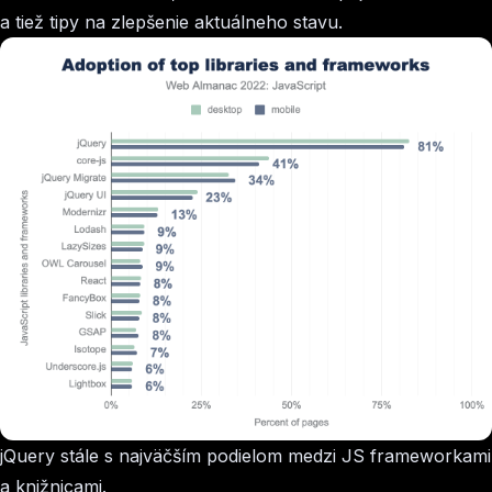
a tiež tipy na zlepšenie aktuálneho stavu.
jQuery stále s najväčším podielom medzi JS frameworkami
a knižnicami.