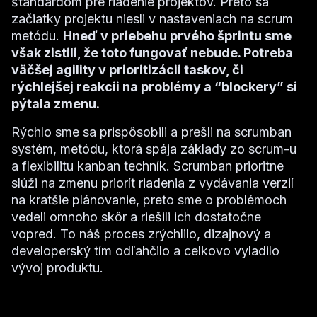
štandardom pre riadenie projektov. Preto sa
začiatky projektu niesli v nastaveniach na scrum
metódu.
Hneď v priebehu prvého šprintu sme
však zistili, že toto fungovať nebude. Potreba
väčšej agility v prioritizácii taskov, či
rýchlejšej reakcii na problémy a “blockery” si
pýtala zmenu.
Rýchlo sme sa prispôsobili a prešli na scrumban
systém, metódu, ktorá spája základy zo scrum-u
a flexibilitu kanban techník. Scrumban prioritne
slúži na zmenu priorít riadenia z vydávania verzií
na kratšie plánovanie, preto sme o problémoch
vedeli omnoho skôr a riešili ich dostatočne
vopred. To náš proces zrýchlilo, dizajnový a
developerský tím odľahčilo a celkovo vyladilo
vývoj produktu.