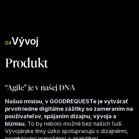
Vývoj
04
Produkt
“Agile” je v našej DNA
Našuo misiou, v GOODREQUESTe je vytvárať
prvotriedne digitálne zážitky so zameraním na
používateľov, spájaním dizajnu, vývoja a
biznisu.
To by nebolo možné bez našich ľudí.
Vývojárske tímy úzko spolupracujú s dizajnérmi,
projektovími manažérmi a analytikmi.