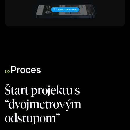
Proces
02
Štart projektu s
“dvojmetrovým
odstupom”