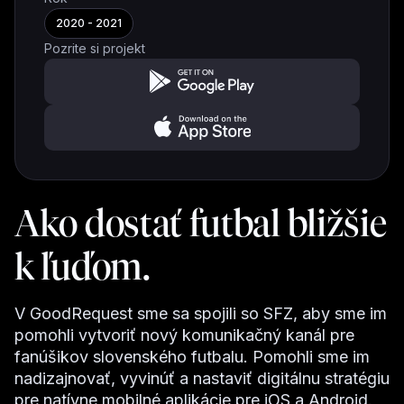
2020 - 2021
Pozrite si projekt
Ako dostať futbal bližšie
k ľuďom.
V GoodRequest sme sa spojili so SFZ, aby sme im
pomohli vytvoriť nový komunikačný kanál pre
fanúšikov slovenského futbalu. Pomohli sme im
nadizajnovať, vyvinúť a nastaviť digitálnu stratégiu
pre natívne mobilné aplikácie pre iOS a Android.