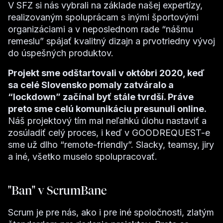
V SFZ si nás vybrali na základe našej expertízy,
realizovaným spoluprácam s inými športovými
organizáciami a v neposlednom rade “nášmu
remeslu” spájať kvalitný dizajn a prvotriedny vývoj
do úspešných produktov.
Projekt sme odštartovali v októbri 2020, keď
sa celé Slovensko pomaly zatváralo a
“lockdown” začínal byť stále tvrdší. Práve
preto sme celú komunikáciu presunuli online.
Náš projektový tím mal neľahkú úlohu nastaviť a
zosúladiť celý proces, i keď v GOODREQUEST-e
sme už dlho “remote-friendly”. Slacky, teamsy, jiry
a iné, všetko muselo spolupracovať.
"Ban" v ScrumBane
Scrum je pre nás, ako i pre iné spoločnosti, zlatým