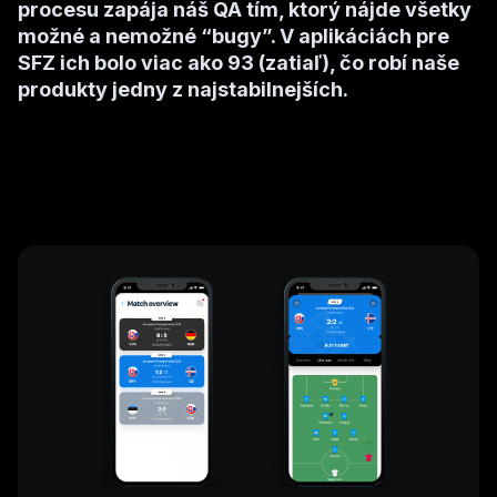
procesu zapája náš QA tím, ktorý nájde všetky
možné a nemožné “bugy”. V aplikáciách pre
SFZ ich bolo viac ako 93 (zatiaľ), čo robí naše
produkty jedny z najstabilnejších.