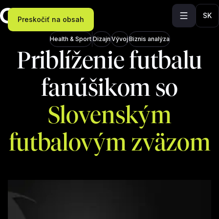
SK
Preskočiť na obsah
Health & Sport
Dizajn
Vývoj
Biznis analýza
Priblíženie futbalu
fanúšikom so
Slovenským
futbalovým zväzom