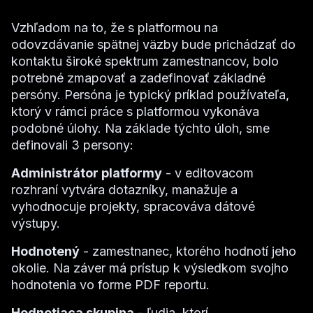
Vzhľadom na to, že s platformou na
odovzdávanie spätnej väzby bude prichádzať do
kontaktu široké spektrum zamestnancov, bolo
potrebné zmapovať a zadefinovať základné
persóny. Persóna je typický príklad používateľa,
ktorý v rámci práce s platformou vykonáva
podobné úlohy. Na základe týchto úloh, sme
definovali 3 persony:
Administrátor platformy
- v editovacom
rozhraní vytvára dotazníky, manažuje a
vyhodnocuje projekty, spracováva dátové
výstupy.
Hodnotený
- zamestnanec, ktorého hodnotí jeho
okolie. Na záver má prístup k výsledkom svojho
hodnotenia vo forme PDF reportu.
Hodnotiaca skupina
- ľudia, ktorí