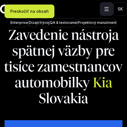
SK
Preskočiť na obsah
Enterprise
Dizajn
Vývoj
QA & testovanie
Projektový manažment
Zavedenie nástroja
spätnej väzby pre
tisíce zamestnancov
automobilky
Kia
Slovakia