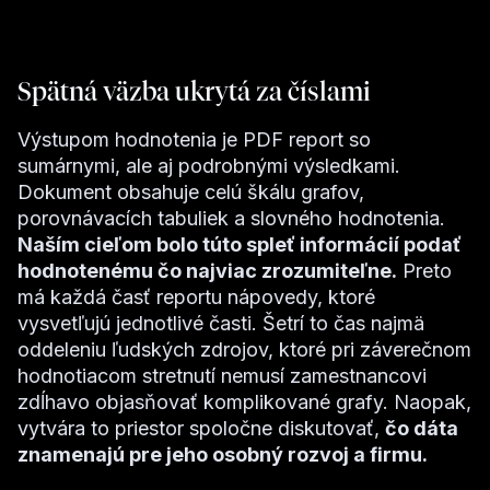
Spätná väzba ukrytá za číslami
Výstupom hodnotenia je PDF report so
sumárnymi, ale aj podrobnými výsledkami.
Dokument obsahuje celú škálu grafov,
porovnávacích tabuliek a slovného hodnotenia.
Naším cieľom bolo túto spleť informácií podať
hodnotenému čo najviac zrozumiteľne.
Preto
má každá časť reportu nápovedy, ktoré
vysvetľujú jednotlivé časti. Šetrí to čas najmä
oddeleniu ľudských zdrojov, ktoré pri záverečnom
hodnotiacom stretnutí nemusí zamestnancovi
zdĺhavo objasňovať komplikované grafy. Naopak,
vytvára to priestor spoločne diskutovať,
čo dáta
znamenajú pre jeho osobný rozvoj a firmu.