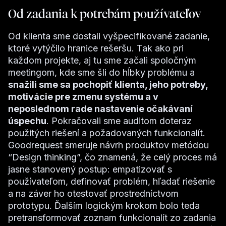
Od zadania k potrebám používateľov
Od klienta sme dostali vyšpecifikované zadanie,
ktoré vytýčilo hranice rešeršu. Tak ako pri
každom projekte, aj tu sme začali spoločným
meetingom, kde sme šli do hĺbky problému a
snažili sme sa pochopiť klienta, jeho potreby,
motivácie pre zmenu systému a v
neposlednom rade nastavenie očakávaní
úspechu
. Pokračovali sme auditom doteraz
použitých riešení a požadovaných funkcionalít.
Goodrequest smeruje návrh produktov metódou
“Design thinking”, čo znamená, že celý proces má
jasne stanovený postup: empatizovať s
používateľom, definovať problém, hľadať riešenie
a na záver ho otestovať prostredníctvom
prototypu. Ďalším logickým krokom bolo teda
pretransformovať zoznam funkcionalít zo zadania