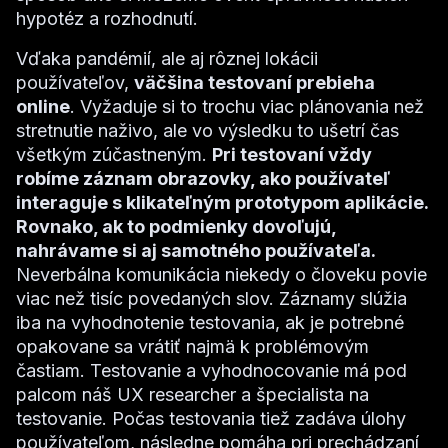
hypotéz a rozhodnutí.
Vďaka pandémií, ale aj rôznej lokácii
používateľov,
väčšina testovaní prebieha
online
. Vyžaduje si to trochu viac plánovania než
stretnutie naživo, ale vo výsledku to ušetrí čas
všetkým zúčastneným.
Pri testovaní vždy
robíme záznam obrazovky, ako používateľ
interaguje s klikateľným prototypom aplikácie.
Rovnako, ak to podmienky dovoľujú,
nahrávame si aj samotného používateľa.
Neverbálna komunikácia niekedy o človeku povie
viac než tisíc povedaných slov. Záznamy slúžia
iba na vyhodnotenie testovania, ak je potrebné
opakovane sa vrátiť najmä k problémovým
častiam. Testovanie a vyhodnocovanie má pod
palcom náš UX researcher a špecialista na
testovanie. Počas testovania tiež zadáva úlohy
používateľom, následne pomáha pri prechádzaní