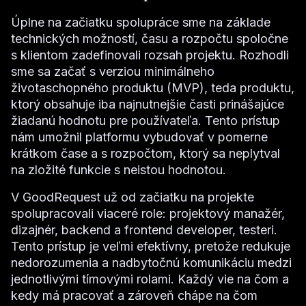
Úplne na začiatku spolupráce sme na základe
technických možností, času a rozpočtu spoločne
s klientom zadefinovali rozsah projektu. Rozhodli
sme sa začať s verziou minimálneho
životaschopného produktu (MVP), teda produktu,
ktorý obsahuje iba najnutnejšie časti prinášajúce
žiadanú hodnotu pre používateľa. Tento prístup
nám umožnil platformu vybudovať v pomerne
krátkom čase a s rozpočtom, ktorý sa neplytval
na zložité funkcie s neistou hodnotou.
V GoodRequest už od začiatku na projekte
spolupracovali viaceré role: projektový manažér,
dizajnér, backend a frontend developer, testeri.
Tento prístup je veľmi efektívny, pretože redukuje
nedorozumenia a nadbytočnú komunikáciu medzi
jednotlivými tímovými rolami. Každý vie na čom a
kedy má pracovať a zároveň chápe na čom