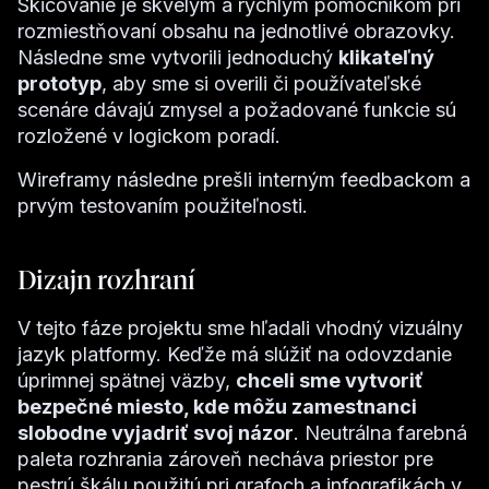
Skicovanie je skvelým a rýchlym pomocníkom pri
rozmiestňovaní obsahu na jednotlivé obrazovky.
Následne sme vytvorili jednoduchý
klikateľný
prototyp
, aby sme si overili či používateľské
scenáre dávajú zmysel a požadované funkcie sú
rozložené v logickom poradí.
Wireframy následne prešli interným feedbackom a
prvým testovaním použiteľnosti.
Dizajn rozhraní
V tejto fáze projektu sme hľadali vhodný vizuálny
jazyk platformy. Keďže má slúžiť na odovzdanie
úprimnej spätnej väzby,
chceli sme vytvoriť
bezpečné miesto, kde môžu zamestnanci
slobodne vyjadriť svoj názor
. Neutrálna farebná
paleta rozhrania zároveň necháva priestor pre
pestrú škálu použitú pri grafoch a infografikách v