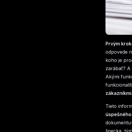
Prvým krok
odpovede na
koho je pr
zarábať? A 
Akými funkc
funkcionalí
zákazníkmi
Tieto info
úspešného 
dokumentu
špecka, tým