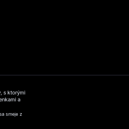
y, s ktorými
ienkami a
 sa smeje z