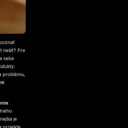
poznať
 riešiť? Pre
a seba
odukty:
a problému,
mi
enie
lného
ejšia je
 projekte.