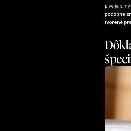
pive je sil
podobne zmý
tvorené pr
Dôkla
špeci