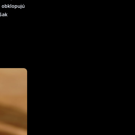
i obklopujú
však