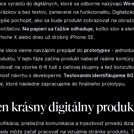
kice vyrastú do digitálnych, ktoré sa odborne nazývajú
Wir
brázkov a bez textov, zamerané na funkcionalitu. Digitalizá
epšie pochopiť, ako sa bude produkt zobrazovať na obraz
počítačov.
Na papieri sa ťažšie odhaduje,
koľko slov a ele
Phone X alebo dnes už drobný iPhone SE.
álne skice vieme navzájom prepájať do
prototypov
- jednodu
roduktu. V tejto fáze začína produkt naberať reálne kontúry,
tovať na vzorke 6–8 ľudí z cieľovej skupiny a tiež konzult
ľnosť návrhu s developermi.
Testovaním identifikujeme 8
v
, ktoré následne zapracujeme do finálneho prototypu.
en krásny digitálny produk
ecifikácia, priebežná komunikácia a trpezlivosť privedú diza
dy môže začať pracovať na vizuálnej stránke produktu. 