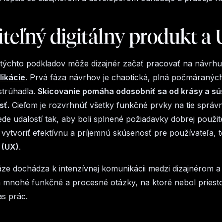
teľný digitálny produkt a
 týchto podkladov môže dizajnér začať pracovať na návrh
likácie
. Prvá fáza návrhov je chaotická, plná počmáranýc
strúhadla.
Skicovanie pomáha odosobniť sa od krásy a sús
sť.
Cieľom je rozvrhnúť všetky funkčné prvky na tie správn
ede udalostí tak, aby boli splnené požiadavky dobrej použite
vytvoriť efektívnu a príjemnú skúsenosť pre používateľa, 
 (UX)
.
fáze dochádza k intenzívnej komunikácii medzi dizajnérom a
 mnohé funkčné a procesné otázky, na ktoré nebol priesto
as prác.