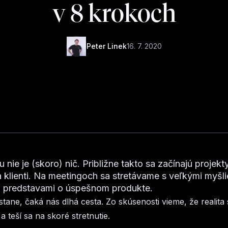
v 8 krokoch
Peter Linek
16. 7. 2020
 nie je (skoro) nič. Približne takto sa začínajú projekt
a klienti. Na meetingoch sa stretávame s veľkými myšl
 predstavami o úspešnom produkte.
stane, čaká nás dlhá cesta. Zo skúsenosti vieme, že realita
a teší sa na skoré stretnutie.