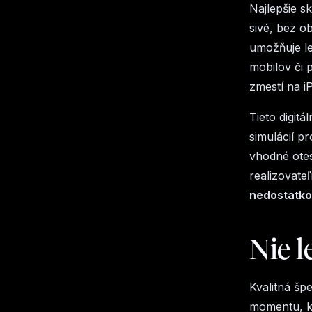
Najlepšie s
sivé, bez o
umožňuje l
mobilov či 
zmestí na i
Tieto digit
simulácií p
vhodné otes
realizovate
nedostatko
Nie l
Kvalitná šp
momentu, ke