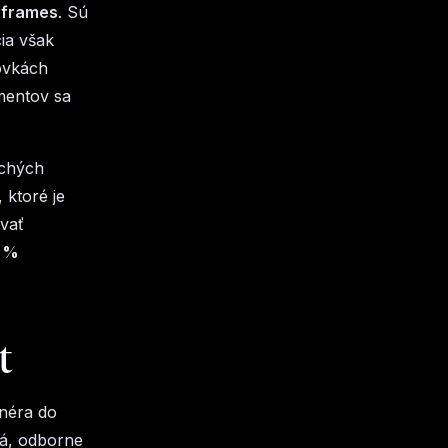
eframes
. Sú
cia však
ovkách
mentov sa
chých
 ktoré je
ovať
0 %
t
jnéra do
Tá, odborne