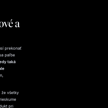
ové a
usí prekonať
sa paľbe
edy taká
ale
m,
, že všetky
prieskume
dukt pri