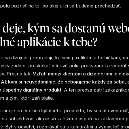
olu pozrieť na to, po akej ulici sa budeme prechádzať.
 deje, kým sa dostanú web
né aplikácie k tebe?
o sa dizajnér prepracuje ku sexi pixelíkom a farbičkám, m
ieky zadaní, preskákať mínové polia prekvapení a vyhnúť 
by. Presne tak.
Vzťah medzi klientom a dizajnérom je niek
. Až kým si neuvedomíme, že nebojujeme každý za seba, 
a
úspešný digitálny produkt
.
A ten predsa patrí zákazníko
 a tým, ktorí zaň platia.
pracuje na tvorbe digitálneho produktu, by si mal uvedomiť
 sú subjektívne, ak nie sú založené aspoň na základnom 
ov. Byť v odvetví, rozprávať sa s kamarátmi a vymyslieť pro