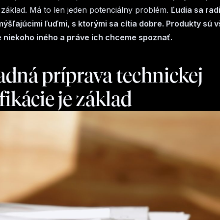
ný základ. Má to len jeden potenciálny problém.
Ľudia sa rad
šľajúcimi ľuďmi, s ktorými sa cítia dobre. Produkty sú 
e niekoho iného a práve ich chceme spoznať.
dná príprava technickej
fikácie je základ