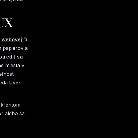
 UX
u
webovej
či
h papierov a
trediť sa
e miesta v
ľnosti.
teda
User
 klientom.
r alebo sa