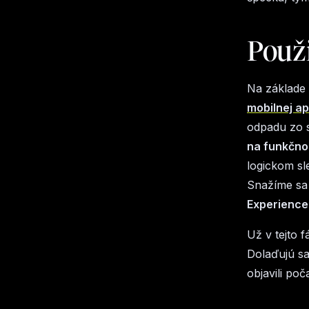
Použi
Na základe
mobilnej ap
odpadu zo 
na funkčno
logickom sl
Snažíme sa 
Experience
Už v tejto 
Dolaďujú sa
objavili poč