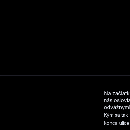
Na začiatku
nás oslovi
odvážnymi
Kým sa tak 
konca ulice 