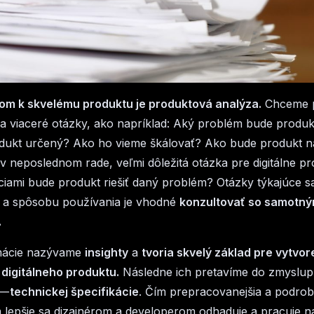
om k skvelému produktu je produktová analýza.
Chceme 
 viaceré otázky, ako napríklad: Aký problém bude produkt
odukt určený? Ako ho vieme škálovať? Ako bude produkt n
v neposlednom rade, veľmi dôležitá otázka pre digitálne pr
iami bude produkt riešiť daný problém? Otázky týkajúce s
t a spôsobu používania je vhodné
konzultovať so samotný
.
rmácie nazývame
insighty
a
tvoria skvelý základ pre vytvor
digitálneho produktu.
Následne ich pretavíme do zmyslup
 —
technickej špecifikácie
. Čím prepracovanejšia a podrobn
 lepšie sa dizajnérom a developerom odhaduje a pracuje na