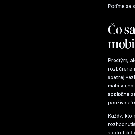
Poďme sa sp
Čo sa
mobil
Predtým, ak
rozbúrené r
spätnej väz
malá vojna
spoločne z
používateľom
Každý, kto 
rozhodnutia
spotrebiteľ