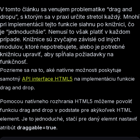
V tomto článku sa venujem problematike “drag and
dropu”, s ktorým sa v praxi určite stretol každý. Mnohí
pri implementácii tejto funkcie siahnu po knižnici, čo
je “jednoduchšie”. Nemusí to však platiť v každom
prípade. Knižnice sú zvyčajne závislé od iných
modulov, ktoré nepotrebujete, alebo je potrebné
knižnicu upraviť, aby spĺňala požiadavky na
funkčnosť.
Pozrieme sa na to, aké natívne možnosti poskytuje
samotný
API interface HTML5
na implementáciu funkcie
drag and drop.
Pomocou natívneho rozhrania HTML5 môžeme povoliť
funkciu drag and drop v podstate pre akýkoľvek HTML
element. Je to jednoduché, stačí pre daný elemnt nastaviť
atribút
draggable=true
.