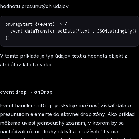
hodnotu presunutých údajov.
onDragStart={(event) => {

  event.dataTransfer.setData('text', JSON.stringify({ 
}}
V tomto príklade je typ údajov
text
a hodnota objekt z
atribútov label a value.
event
drop
→
onDrop
Event handler onDrop poskytuje možnosť získať dáta o
presunutom elemente do aktívnej drop zóny. Ako príklad
môžeme uviesť jednoduchý zoznam, v ktorom by sa
nachádzali rôzne druhy aktivít a používateľ by mal