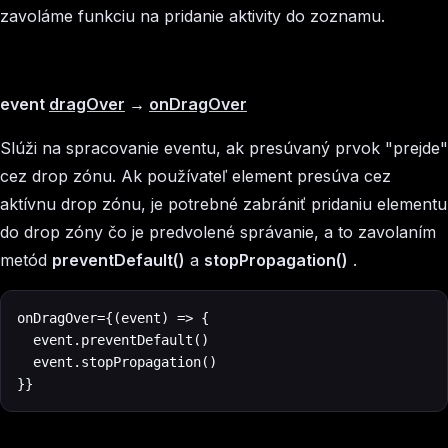
zavoláme funkciu na pridanie aktivity do zoznamu.
event
dragOver
→
onDragOver
Slúži na spracovanie eventu, ak presúvaný prvok "prejde"
cez drop zónu. Ak používateľ element presúva cez
aktívnu drop zónu, je potrebné zabrániť pridaniu elementu
do drop zóny čo je predvolené správanie, a to zavolaním
metód
preventDefault()
a
stopPropagation()
.
onDragOver={(event) => {

  event.preventDefault()

  event.stopPropagation()

}}