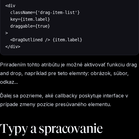
<div

	className={'drag-item-list'}

	key={item.label}

	draggable={true}

>

  <DragOutlined /> {item.label}

</div>
Priradením tohto atribútu je možné aktivovať funkciu drag
and drop, napríklad pre tieto elemnty: obrázok, súbor,
odkaz...
Ďalej sa pozrieme, aké callbacky poskytuje interface v
prípade zmeny pozície presúvaného elementu.
Typy a spracovanie