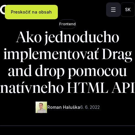
SK
Preskočiť na obsah
Frontend
Ako jednoducho
implementovať Drag
and drop pomocou
natívneho HTML API
Roman Haluška
6. 6. 2022