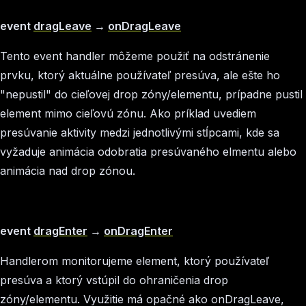
event
dragLeave
→
onDragLeave
Tento event handler môžeme použiť na odstránenie
prvku, ktorý aktuálne používateľ presúva, ale ešte ho
"nepustil" do cieľovej drop zóny/elementu, prípadne pustil
element mimo cieľovú zónu. Ako príklad uvediem
presúvanie aktivity medzi jednotlivými stĺpcami, kde sa
vyžaduje animácia odobratia presúvaného elmentu alebo
animácia nad drop zónou.
event
dragEnter
→
onDragEnter
Handlerom monitorujeme element, ktorý používateľ
presúva a ktorý vstúpil do ohraničenia drop
zóny/elementu. Využitie má opačné ako onDragLeave,