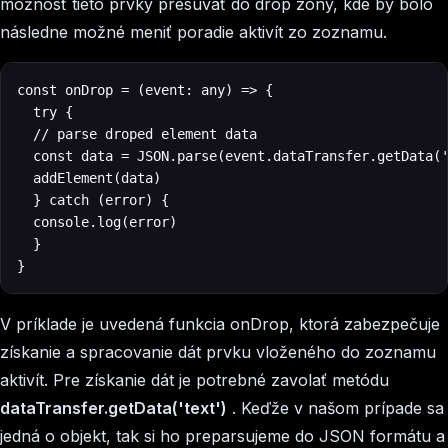
možnosť tieto prvky presúvať do drop zóny, kde by bolo
následne možné meniť poradie aktivít zo zoznamu.
const onDrop = (event: any) => {

  try {

	// parse droped element data

	const data = JSON.parse(event.dataTransfer.getData('text'))

	addElement(data)

  } catch (error) {

	console.log(error)

  }

}
V príklade je uvedená funkcia onDrop, ktorá zabezpečuje
získanie a spracovanie dát prvku vloženého do zoznamu
aktivít. Pre získanie dát je potrebné zavolať metódu
dataTransfer.getData('text')
. Keďže v našom prípade sa
jedná o objekt, tak si ho preparsujeme do JSON formátu a