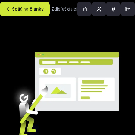
Späť na články
Zdieľať ďalej
Odporúčané článk