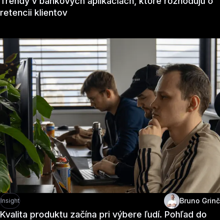
Trendy v bankových aplikáciách, ktoré rozhodujú o
retencii klientov
Bruno Grinč
Insight
Kvalita produktu začína pri výbere ľudí. Pohľad do