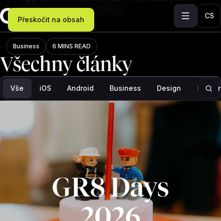
Apple vaší aplikace všimne
CS
Přeskočit na obsah
Blog
Business
6 MINS READ
Všechny články
Filtr: Vše, počet výsledků: 97
Vše
iOS
Android
Business
Design
Backe